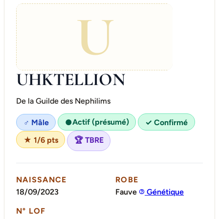
U
UHKTELLION
De la Guilde des Nephilims
Actif (présumé)
♂ Mâle
●
✓ Confirmé
★ 1/6 pts
🏆 TBRE
NAISSANCE
ROBE
18/09/2023
Fauve
Génétique
N° LOF