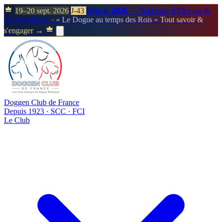
19–20 sept. 2026
J-43
Neuvic 2026
— Nationale d'Élevage &
Doggen Show
· « Le Dogue au temps des Rois »
Tout savoir &
s'engager →
Doggen Club de France
Depuis 1923 · SCC · FCI
Le Club