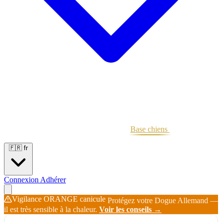
Portées
Étalons
Éleveurs
Base chiens
Boutique
🇫🇷
fr
Connexion
Adhérer
Vigilance ORANGE canicule
Protégez votre Dogue Allemand —
il est très sensible à la chaleur.
Voir les conseils →