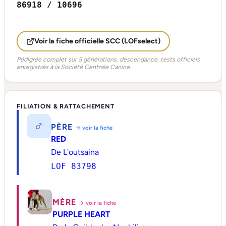
86918 / 10696
Voir la fiche officielle SCC (LOFselect)
Pédigrée complet sur 5 générations, descendance, tests officiels
enregistrés à la Société Centrale Canine.
FILIATION & RATTACHEMENT
♂
PÈRE
→ voir la fiche
RED
De L'outsaina
LOF 83798
MÈRE
→ voir la fiche
PURPLE HEART