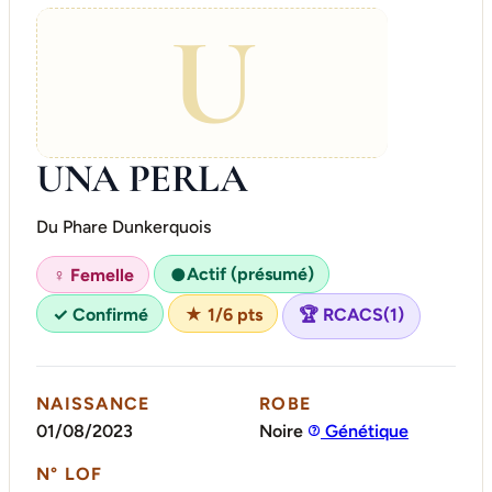
U
UNA PERLA
Du Phare Dunkerquois
Actif (présumé)
♀ Femelle
●
✓ Confirmé
★ 1/6 pts
🏆 RCACS(1)
NAISSANCE
ROBE
01/08/2023
Noire
Génétique
N° LOF