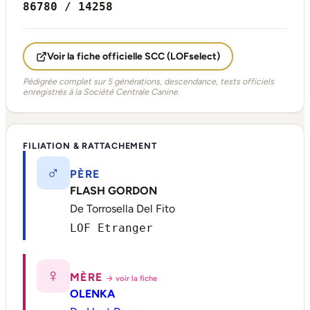
86780 / 14258
Voir la fiche officielle SCC (LOFselect)
Pédigrée complet sur 5 générations, descendance, tests officiels
enregistrés à la Société Centrale Canine.
FILIATION & RATTACHEMENT
♂
PÈRE
FLASH GORDON
De Torrosella Del Fito
LOF Etranger
♀
MÈRE
→ voir la fiche
OLENKA