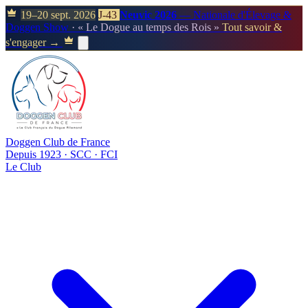
19–20 sept. 2026
J-43
Neuvic 2026
— Nationale d'Élevage &
Doggen Show
· « Le Dogue au temps des Rois »
Tout savoir &
s'engager →
Doggen Club de France
Depuis 1923 · SCC · FCI
Le Club