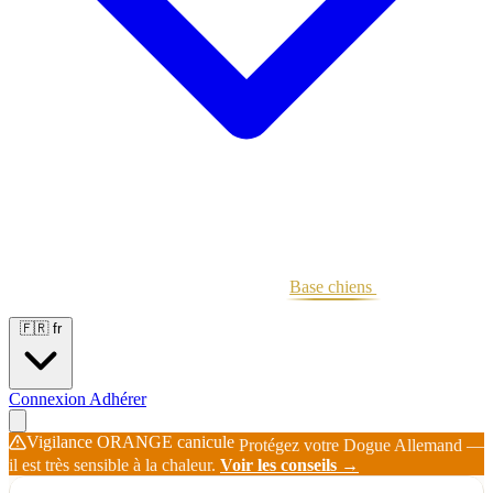
Portées
Étalons
Éleveurs
Base chiens
Boutique
🇫🇷
fr
Connexion
Adhérer
Vigilance ORANGE canicule
Protégez votre Dogue Allemand —
il est très sensible à la chaleur.
Voir les conseils →