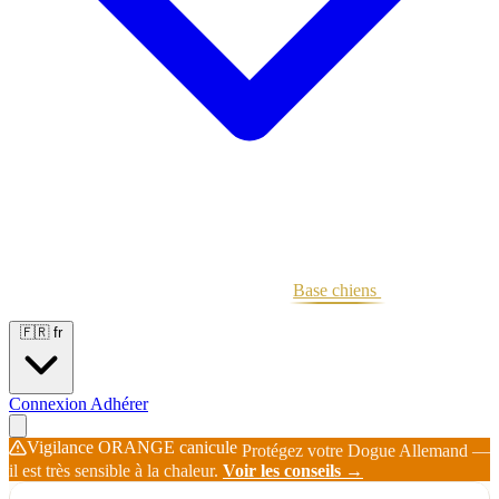
Portées
Étalons
Éleveurs
Base chiens
Boutique
🇫🇷
fr
Connexion
Adhérer
Vigilance ORANGE canicule
Protégez votre Dogue Allemand —
il est très sensible à la chaleur.
Voir les conseils →