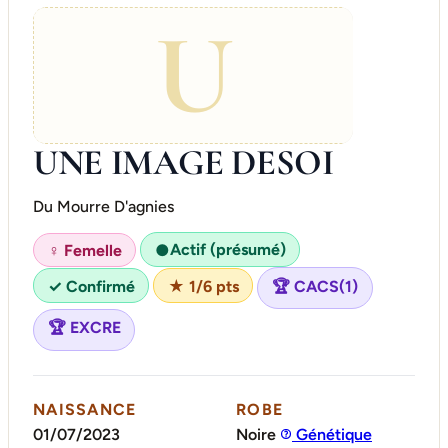
U
UNE IMAGE DESOI
Du Mourre D'agnies
Actif (présumé)
♀ Femelle
●
✓ Confirmé
★ 1/6 pts
🏆 CACS(1)
🏆 EXCRE
NAISSANCE
ROBE
01/07/2023
Noire
Génétique