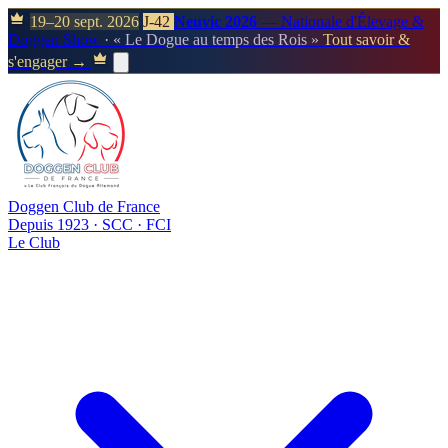
19–20 sept. 2026
J-42
Neuvic 2026
— Nationale d'Élevage &
Doggen Show
· « Le Dogue au temps des Rois »
Tout savoir &
s'engager →
Doggen Club de France
Depuis 1923 · SCC · FCI
Le Club