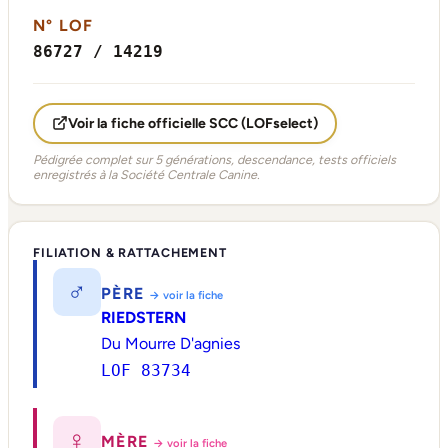
N° LOF
86727 / 14219
Voir la fiche officielle SCC (LOFselect)
Pédigrée complet sur 5 générations, descendance, tests officiels
enregistrés à la Société Centrale Canine.
FILIATION & RATTACHEMENT
♂
PÈRE
→ voir la fiche
RIEDSTERN
Du Mourre D'agnies
LOF 83734
♀
MÈRE
→ voir la fiche