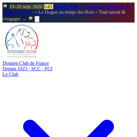
19–20 sept. 2026
J-45
Neuvic 2026
— Nationale d'Élevage &
Doggen Show
· « Le Dogue au temps des Rois »
Tout savoir &
s'engager →
Doggen Club de France
Depuis 1923 · SCC · FCI
Le Club