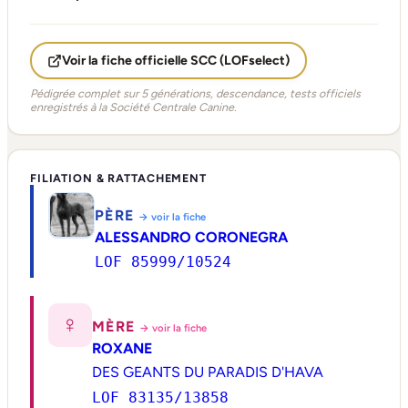
Voir la fiche officielle SCC (LOFselect)
Pédigrée complet sur 5 générations, descendance, tests officiels
enregistrés à la Société Centrale Canine.
FILIATION & RATTACHEMENT
PÈRE
→ voir la fiche
ALESSANDRO CORONEGRA
LOF 85999/10524
♀
MÈRE
→ voir la fiche
ROXANE
DES GEANTS DU PARADIS D'HAVA
LOF 83135/13858