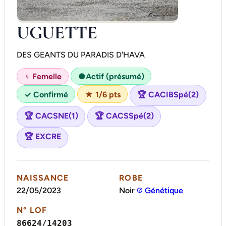
UGUETTE
DES GEANTS DU PARADIS D'HAVA
Actif (présumé)
♀ Femelle
●
✓ Confirmé
★ 1/6 pts
🏆 CACIBSpé(2)
🏆 CACSNE(1)
🏆 CACSSpé(2)
🏆 EXCRE
NAISSANCE
ROBE
22/05/2023
Noir
Génétique
N° LOF
86624/14203