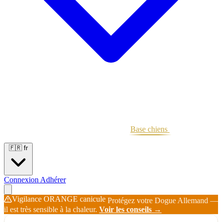
Portées
Étalons
Éleveurs
Base chiens
Boutique
🇫🇷
fr
Connexion
Adhérer
Vigilance ORANGE canicule
Protégez votre Dogue Allemand —
il est très sensible à la chaleur.
Voir les conseils →