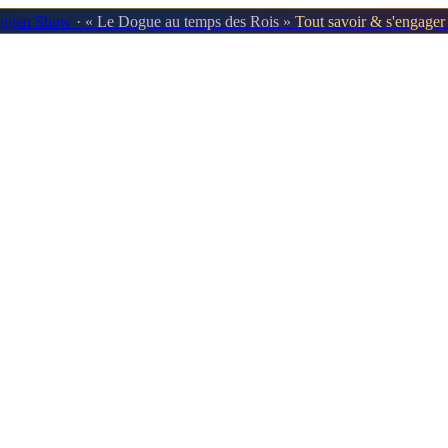
oggen Show
· « Le Dogue au temps des Rois »
Tout savoir & s'engage