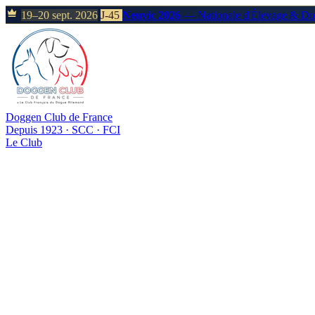
19–20 sept. 2026
J-45
Neuvic 2026
— Nationale d'Élevage & D
Doggen Club de France
Depuis 1923 · SCC · FCI
Le Club