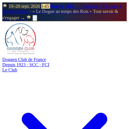
19–20 sept. 2026
J-45
Neuvic 2026
— Nationale d'Élevage &
Doggen Show
· « Le Dogue au temps des Rois »
Tout savoir &
s'engager →
Doggen Club de France
Depuis 1923 · SCC · FCI
Le Club