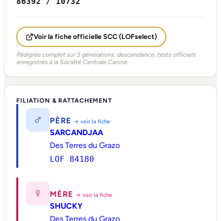
86392 / 10732
Voir la fiche officielle SCC (LOFselect)
Pédigrée complet sur 5 générations, descendance, tests officiels
enregistrés à la Société Centrale Canine.
FILIATION & RATTACHEMENT
♂
PÈRE
→ voir la fiche
SARCANDJAA
Des Terres du Grazo
LOF 84180
♀
MÈRE
→ voir la fiche
SHUCKY
Des Terres du Grazo