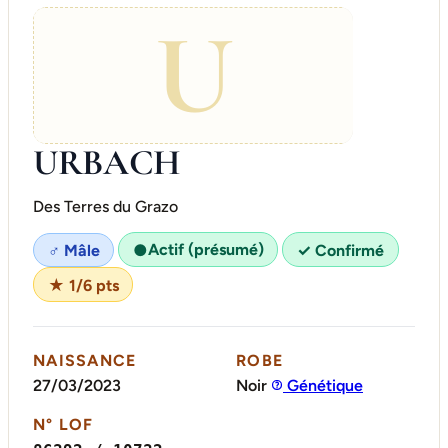
U
URBACH
Des Terres du Grazo
Actif (présumé)
♂ Mâle
●
✓ Confirmé
★ 1/6 pts
NAISSANCE
ROBE
27/03/2023
Noir
Génétique
N° LOF