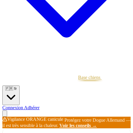
Portées
Étalons
Éleveurs
Base chiens
Boutique
🇫🇷
fr
Connexion
Adhérer
Vigilance ORANGE canicule
Protégez votre Dogue Allemand —
il est très sensible à la chaleur.
Voir les conseils →