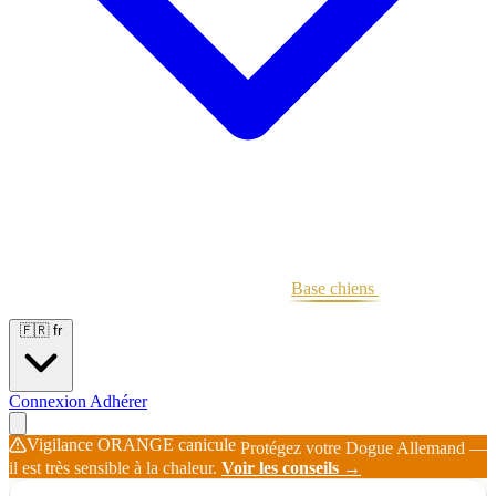
Portées
Étalons
Éleveurs
Base chiens
Boutique
🇫🇷
fr
Connexion
Adhérer
Vigilance ORANGE canicule
Protégez votre Dogue Allemand —
il est très sensible à la chaleur.
Voir les conseils →