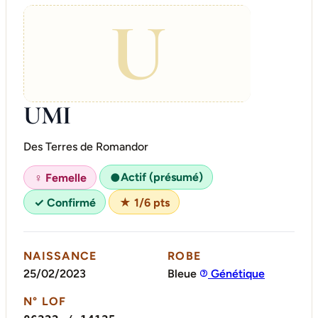
U
UMI
Des Terres de Romandor
Actif (présumé)
♀ Femelle
●
✓ Confirmé
★ 1/6 pts
NAISSANCE
ROBE
25/02/2023
Bleue
Génétique
N° LOF