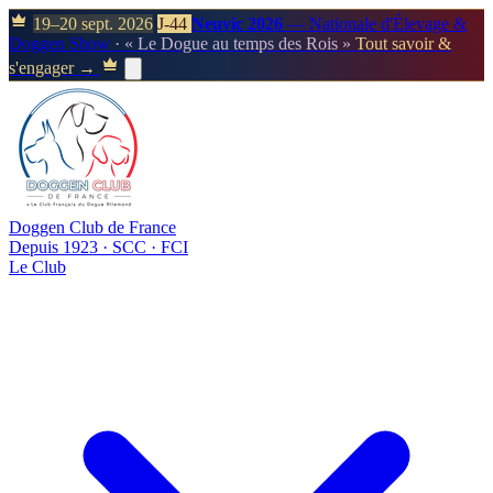
19–20 sept. 2026
J-44
Neuvic 2026
— Nationale d'Élevage &
Doggen Show
· « Le Dogue au temps des Rois »
Tout savoir &
s'engager →
Doggen Club de France
Depuis 1923 · SCC · FCI
Le Club