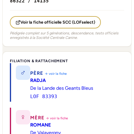
86322 / 14135
Voir la fiche officielle SCC (LOFselect)
Pédigrée complet sur 5 générations, descendance, tests officiels
enregistrés à la Société Centrale Canine.
FILIATION & RATTACHEMENT
♂
PÈRE
→ voir la fiche
RADJA
De la Lande des Geants Bleus
LOF 83393
♀
MÈRE
→ voir la fiche
ROMANE
De Valavergny