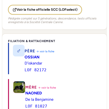
Voir la fiche officielle SCC (LOFselect)
Pédigrée complet sur 5 générations, descendance, tests officiels
enregistrés à la Société Centrale Canine.
FILIATION & RATTACHEMENT
♂
PÈRE
→ voir la fiche
OSSIAN
D'iskandar
LOF 82172
MÈRE
→ voir la fiche
NAONED
De la Benjamine
LOF 81027