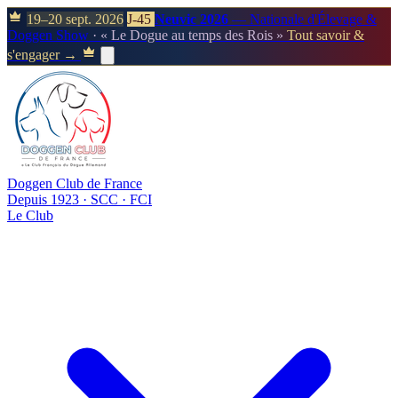
19–20 sept. 2026
J-45
Neuvic 2026
— Nationale d'Élevage &
Doggen Show
· « Le Dogue au temps des Rois »
Tout savoir &
s'engager →
Doggen Club de France
Depuis 1923 · SCC · FCI
Le Club