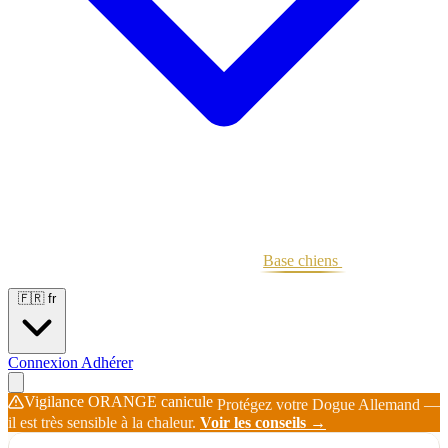
Portées
Étalons
Éleveurs
Base chiens
Boutique
🇫🇷
fr
Connexion
Adhérer
Vigilance ORANGE canicule
Protégez votre Dogue Allemand —
il est très sensible à la chaleur.
Voir les conseils →