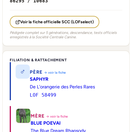
86295 / 10683
Voir la fiche officielle SCC (LOFselect)
Pédigrée complet sur 5 générations, descendance, tests officiels
enregistrés à la Société Centrale Canine.
FILIATION & RATTACHEMENT
♂
PÈRE
→ voir la fiche
SAPHYR
De L'orangerie des Perles Rares
LOF 58499
MÈRE
→ voir la fiche
BLUE POEVAI
The Blue Dream Rhapsody