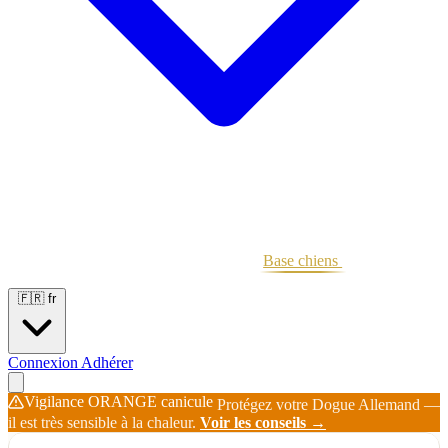
Portées
Étalons
Éleveurs
Base chiens
Boutique
🇫🇷
fr
Connexion
Adhérer
Vigilance ORANGE canicule
Protégez votre Dogue Allemand —
il est très sensible à la chaleur.
Voir les conseils →