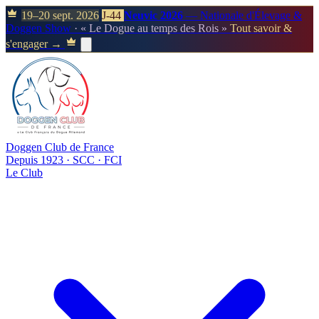
19–20 sept. 2026
J-44
Neuvic 2026
— Nationale d'Élevage &
Doggen Show
· « Le Dogue au temps des Rois »
Tout savoir &
s'engager →
Doggen Club de France
Depuis 1923 · SCC · FCI
Le Club