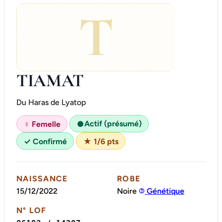
T
TIAMAT
Du Haras de Lyatop
Actif (présumé)
♀ Femelle
●
✓ Confirmé
★ 1/6 pts
NAISSANCE
ROBE
15/12/2022
Noire
Génétique
N° LOF