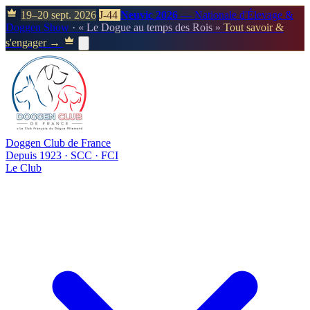
19–20 sept. 2026
J-44
Neuvic 2026
— Nationale d'Élevage &
Doggen Show
· « Le Dogue au temps des Rois »
Tout savoir &
s'engager →
Doggen Club de France
Depuis 1923 · SCC · FCI
Le Club