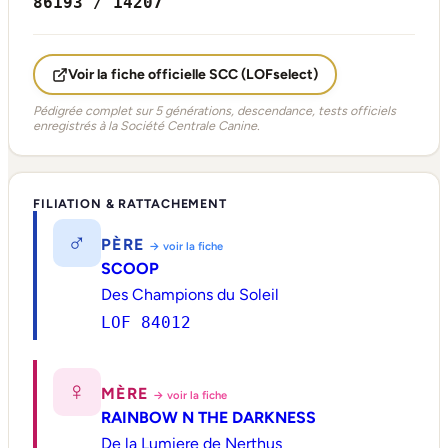
86193 / 14207
Voir la fiche officielle SCC (LOFselect)
Pédigrée complet sur 5 générations, descendance, tests officiels
enregistrés à la Société Centrale Canine.
FILIATION & RATTACHEMENT
♂
PÈRE
→ voir la fiche
SCOOP
Des Champions du Soleil
LOF 84012
♀
MÈRE
→ voir la fiche
RAINBOW N THE DARKNESS
De la Lumiere de Nerthus