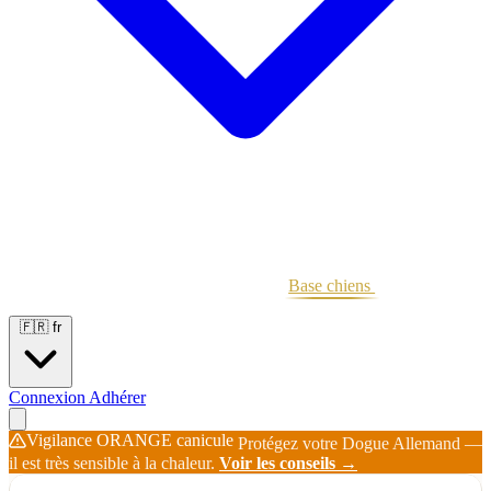
Portées
Étalons
Éleveurs
Base chiens
Boutique
🇫🇷
fr
Connexion
Adhérer
Vigilance ORANGE canicule
Protégez votre Dogue Allemand —
il est très sensible à la chaleur.
Voir les conseils →