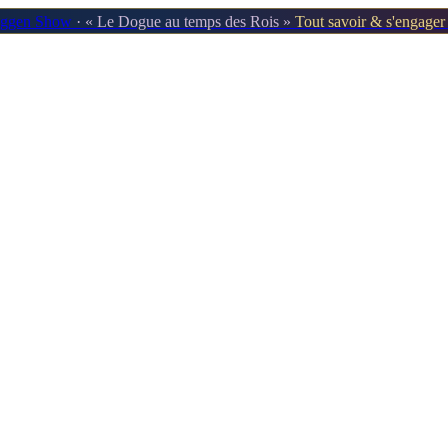
oggen Show
· « Le Dogue au temps des Rois »
Tout savoir & s'engage