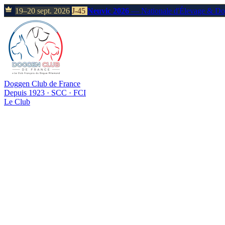
19–20 sept. 2026
J-45
Neuvic 2026
— Nationale d'Élevage & D
Doggen Club de France
Depuis 1923 · SCC · FCI
Le Club