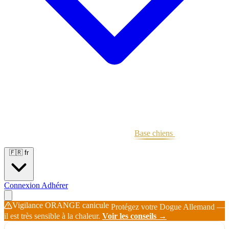
Portées
Étalons
Éleveurs
Base chiens
Boutique
🇫🇷
fr
Connexion
Adhérer
Vigilance ORANGE canicule
Protégez votre Dogue Allemand —
il est très sensible à la chaleur.
Voir les conseils →