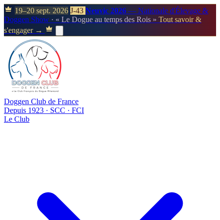
19–20 sept. 2026
J-43
Neuvic 2026
— Nationale d'Élevage &
Doggen Show
· « Le Dogue au temps des Rois »
Tout savoir &
s'engager →
Doggen Club de France
Depuis 1923 · SCC · FCI
Le Club