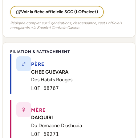
Voir la fiche officielle SCC (LOFselect)
Pédigrée complet sur 5 générations, descendance, tests officiels
enregistrés à la Société Centrale Canine.
FILIATION & RATTACHEMENT
♂
PÈRE
CHEE GUEVARA
Des Habits Rouges
LOF 68767
♀
MÈRE
DAIQUIRI
Du Domaone D'ushuaia
LOF 69271