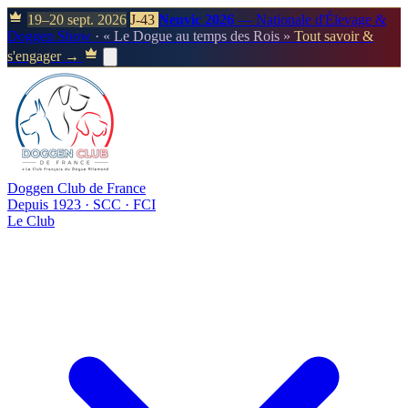
19–20 sept. 2026
J-43
Neuvic 2026
— Nationale d'Élevage &
Doggen Show
· « Le Dogue au temps des Rois »
Tout savoir &
s'engager →
Doggen Club de France
Depuis 1923 · SCC · FCI
Le Club