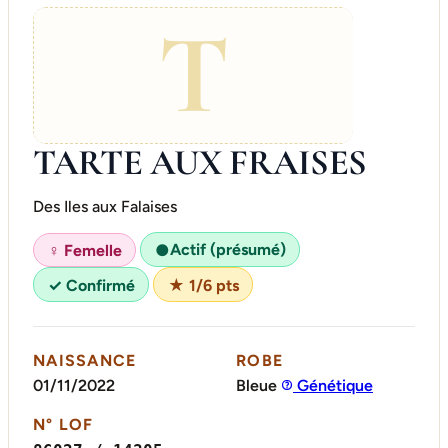
T
TARTE AUX FRAISES
Des Iles aux Falaises
Actif (présumé)
♀ Femelle
●
✓ Confirmé
★ 1/6 pts
NAISSANCE
ROBE
01/11/2022
Bleue
Génétique
N° LOF