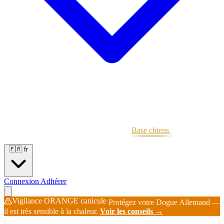
Portées
Étalons
Éleveurs
Base chiens
Boutique
🇫🇷
fr
Connexion
Adhérer
Vigilance ORANGE canicule
Protégez votre Dogue Allemand —
il est très sensible à la chaleur.
Voir les conseils →