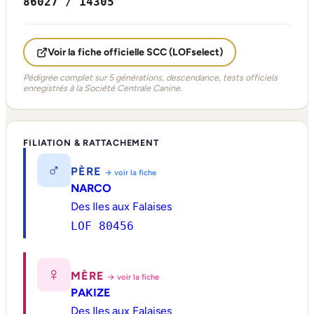
86027 / 14305
Voir la fiche officielle SCC (LOFselect)
Pédigrée complet sur 5 générations, descendance, tests officiels
enregistrés à la Société Centrale Canine.
FILIATION & RATTACHEMENT
♂
PÈRE
→ voir la fiche
NARCO
Des Iles aux Falaises
LOF 80456
♀
MÈRE
→ voir la fiche
PAKIZE
Des Iles aux Falaises