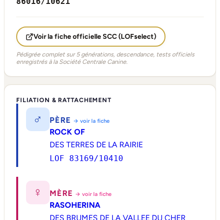
86016/10621
Voir la fiche officielle SCC (LOFselect)
Pédigrée complet sur 5 générations, descendance, tests officiels
enregistrés à la Société Centrale Canine.
FILIATION & RATTACHEMENT
♂
PÈRE
→ voir la fiche
ROCK OF
DES TERRES DE LA RAIRIE
LOF 83169/10410
♀
MÈRE
→ voir la fiche
RASOHERINA
DES BRUMES DE LA VALLEE DU CHER