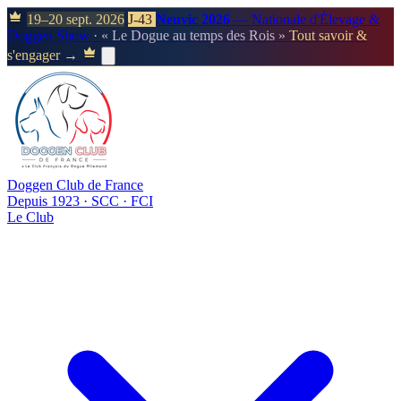
19–20 sept. 2026
J-43
Neuvic 2026
— Nationale d'Élevage &
Doggen Show
· « Le Dogue au temps des Rois »
Tout savoir &
s'engager →
Doggen Club de France
Depuis 1923 · SCC · FCI
Le Club