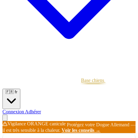
Portées
Étalons
Éleveurs
Base chiens
Boutique
🇫🇷
fr
Connexion
Adhérer
Vigilance ORANGE canicule
Protégez votre Dogue Allemand —
il est très sensible à la chaleur.
Voir les conseils →