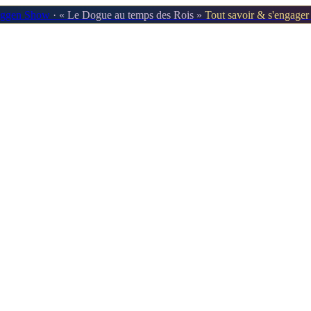
oggen Show
· « Le Dogue au temps des Rois »
Tout savoir & s'engage