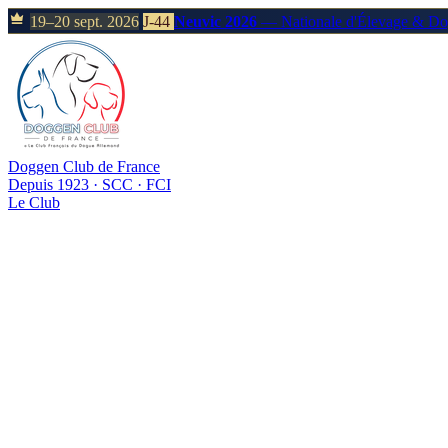
19–20 sept. 2026
J-44
Neuvic 2026
— Nationale d'Élevage & D
Doggen Club de France
Depuis 1923 · SCC · FCI
Le Club