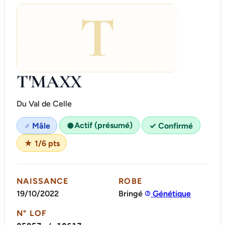
T
T'MAXX
Du Val de Celle
Actif (présumé)
♂ Mâle
●
✓ Confirmé
★ 1/6 pts
NAISSANCE
ROBE
19/10/2022
Bringé
Génétique
N° LOF