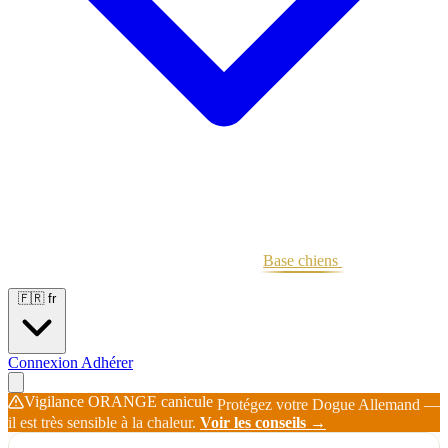
Portées
Étalons
Éleveurs
Base chiens
Boutique
🇫🇷
fr
Connexion
Adhérer
Vigilance ORANGE canicule
Protégez votre Dogue Allemand —
il est très sensible à la chaleur.
Voir les conseils →