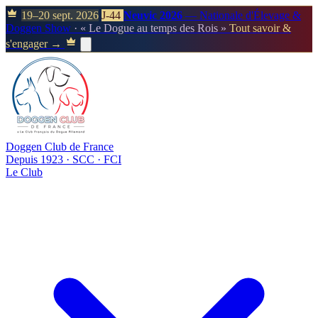
19–20 sept. 2026
J-44
Neuvic 2026
— Nationale d'Élevage &
Doggen Show
· « Le Dogue au temps des Rois »
Tout savoir &
s'engager →
Doggen Club de France
Depuis 1923 · SCC · FCI
Le Club