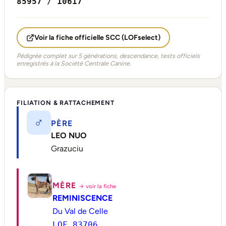
85957 / 10617
Voir la fiche officielle SCC (LOFselect)
Pédigrée complet sur 5 générations, descendance, tests officiels
enregistrés à la Société Centrale Canine.
FILIATION & RATTACHEMENT
♂
PÈRE
LEO NUO
Grazuciu
MÈRE
→ voir la fiche
REMINISCENCE
Du Val de Celle
LOF 83706