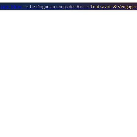
oggen Show
· « Le Dogue au temps des Rois »
Tout savoir & s'engage