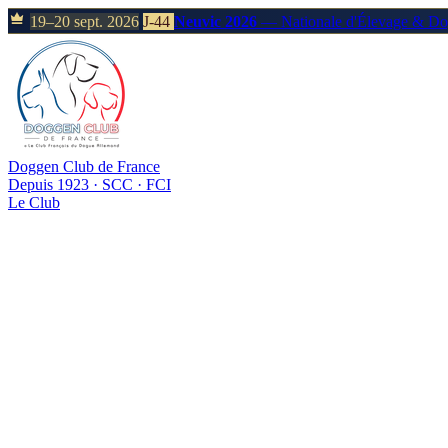
19–20 sept. 2026
J-44
Neuvic 2026
— Nationale d'Élevage & D
Doggen Club de France
Depuis 1923 · SCC · FCI
Le Club