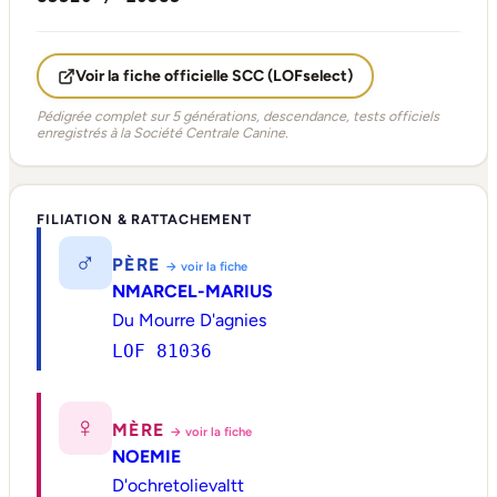
Voir la fiche officielle SCC (LOFselect)
Pédigrée complet sur 5 générations, descendance, tests officiels
enregistrés à la Société Centrale Canine.
FILIATION & RATTACHEMENT
♂
PÈRE
→ voir la fiche
NMARCEL-MARIUS
Du Mourre D'agnies
LOF 81036
♀
MÈRE
→ voir la fiche
NOEMIE
D'ochretolievaltt