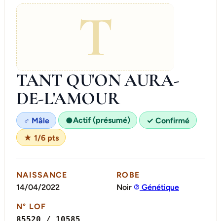
T
TANT QU'ON AURA-
DE-L'AMOUR
Actif (présumé)
♂ Mâle
●
✓ Confirmé
★ 1/6 pts
NAISSANCE
ROBE
14/04/2022
Noir
Génétique
N° LOF
85520 / 10585