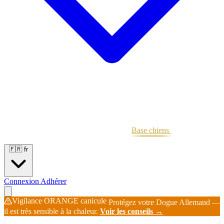
Portées
Étalons
Éleveurs
Base chiens
Boutique
🇫🇷
fr
Connexion
Adhérer
Vigilance ORANGE canicule
Protégez votre Dogue Allemand —
il est très sensible à la chaleur.
Voir les conseils →