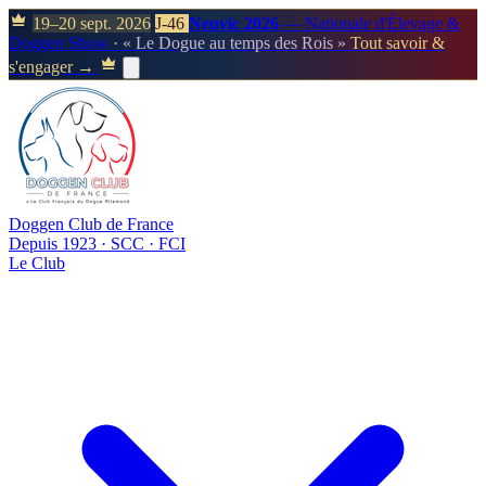
19–20 sept. 2026
J-46
Neuvic 2026
— Nationale d'Élevage &
Doggen Show
· « Le Dogue au temps des Rois »
Tout savoir &
s'engager →
Doggen Club de France
Depuis 1923 · SCC · FCI
Le Club