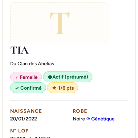
T
TIA
Du Clan des Abelias
Actif (présumé)
♀ Femelle
●
✓ Confirmé
★ 1/6 pts
NAISSANCE
ROBE
20/01/2022
Noire
Génétique
N° LOF