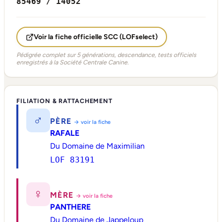
85469 / 14052
Voir la fiche officielle SCC (LOFselect)
Pédigrée complet sur 5 générations, descendance, tests officiels
enregistrés à la Société Centrale Canine.
FILIATION & RATTACHEMENT
♂
PÈRE
→ voir la fiche
RAFALE
Du Domaine de Maximilian
LOF 83191
♀
MÈRE
→ voir la fiche
PANTHERE
Du Domaine de Jappeloup