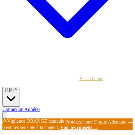
Portées
Étalons
Éleveurs
Base chiens
Boutique
🇫🇷
fr
Connexion
Adhérer
Vigilance ORANGE canicule
Protégez votre Dogue Allemand —
il est très sensible à la chaleur.
Voir les conseils →