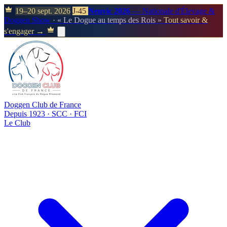
19–20 sept. 2026
J-45
Neuvic 2026
— Nationale d'Élevage &
Doggen Show
· « Le Dogue au temps des Rois »
Tout savoir &
s'engager →
Doggen Club de France
Depuis 1923 · SCC · FCI
Le Club