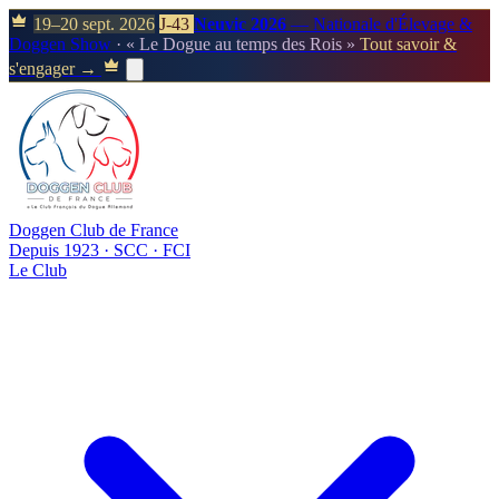
19–20 sept. 2026
J-43
Neuvic 2026
— Nationale d'Élevage &
Doggen Show
· « Le Dogue au temps des Rois »
Tout savoir &
s'engager →
Doggen Club de France
Depuis 1923 · SCC · FCI
Le Club