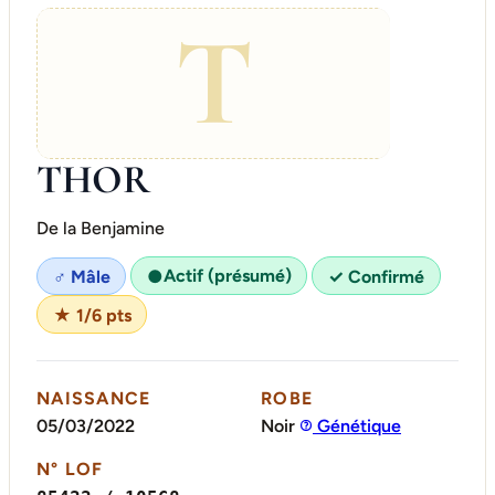
T
THOR
De la Benjamine
Actif (présumé)
♂ Mâle
●
✓ Confirmé
★ 1/6 pts
NAISSANCE
ROBE
05/03/2022
Noir
Génétique
N° LOF