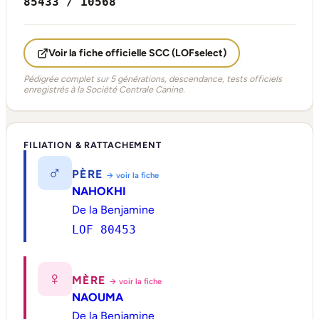
85433 / 10568
Voir la fiche officielle SCC (LOFselect)
Pédigrée complet sur 5 générations, descendance, tests officiels
enregistrés à la Société Centrale Canine.
FILIATION & RATTACHEMENT
♂
PÈRE
→ voir la fiche
NAHOKHI
De la Benjamine
LOF 80453
♀
MÈRE
→ voir la fiche
NAOUMA
De la Benjamine