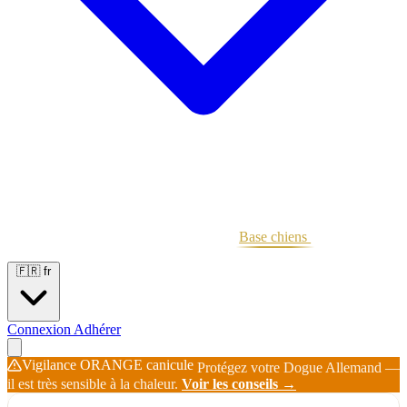
Portées
Étalons
Éleveurs
Base chiens
Boutique
🇫🇷
fr
Connexion
Adhérer
Vigilance ORANGE canicule
Protégez votre Dogue Allemand —
il est très sensible à la chaleur.
Voir les conseils →