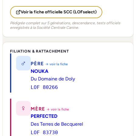
Voir la fiche officielle SCC (LOFselect)
Pédigrée complet sur 5 générations, descendance, tests officiels
enregistrés à la Société Centrale Canine.
FILIATION & RATTACHEMENT
♂
PÈRE
→ voir la fiche
NOUKA
Du Domaine de Doly
LOF 80266
♀
MÈRE
→ voir la fiche
PERFECTED
Des Terres de Becquerel
LOF 83730