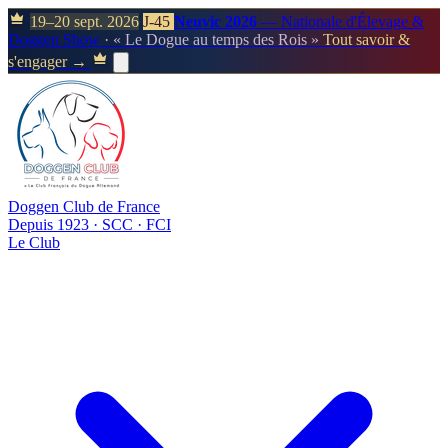
19–20 sept. 2026
J-45
Neuvic 2026
— Nationale d'Élevage &
Doggen Show
· « Le Dogue au temps des Rois »
Tout savoir &
s'engager →
Doggen Club de France
Depuis 1923 · SCC · FCI
Le Club