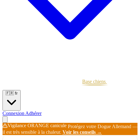
Portées
Étalons
Éleveurs
Base chiens
Boutique
🇫🇷
fr
Connexion
Adhérer
Vigilance ORANGE canicule
Protégez votre Dogue Allemand —
il est très sensible à la chaleur.
Voir les conseils →