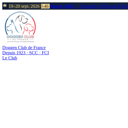
19–20 sept. 2026
J-46
Neuvic 2026
— Nationale d'Élevage & D
Doggen Club de France
Depuis 1923 · SCC · FCI
Le Club