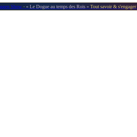
oggen Show
· « Le Dogue au temps des Rois »
Tout savoir & s'engage