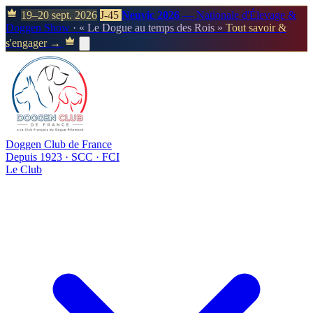
19–20 sept. 2026
J-45
Neuvic 2026
— Nationale d'Élevage &
Doggen Show
· « Le Dogue au temps des Rois »
Tout savoir &
s'engager →
Doggen Club de France
Depuis 1923 · SCC · FCI
Le Club