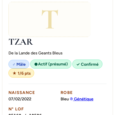
T
TZAR
De la Lande des Geants Bleus
Actif (présumé)
♂ Mâle
●
✓ Confirmé
★ 1/6 pts
NAISSANCE
ROBE
07/02/2022
Bleu
Génétique
N° LOF