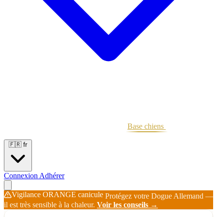
Portées
Étalons
Éleveurs
Base chiens
Boutique
🇫🇷
fr
Connexion
Adhérer
Vigilance ORANGE canicule
Protégez votre Dogue Allemand —
il est très sensible à la chaleur.
Voir les conseils →