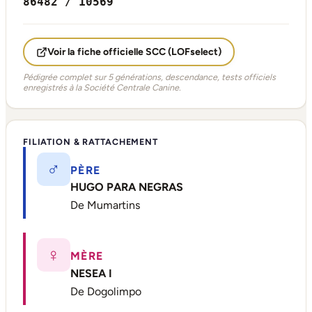
86482 / 10569
Voir la fiche officielle SCC (LOFselect)
Pédigrée complet sur 5 générations, descendance, tests officiels
enregistrés à la Société Centrale Canine.
FILIATION & RATTACHEMENT
♂
PÈRE
HUGO PARA NEGRAS
De Mumartins
♀
MÈRE
NESEA I
De Dogolimpo