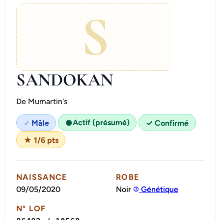
S
SANDOKAN
De Mumartin's
Actif (présumé)
♂ Mâle
●
✓ Confirmé
★ 1/6 pts
NAISSANCE
ROBE
09/05/2020
Noir
Génétique
N° LOF