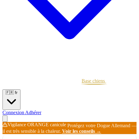
Portées
Étalons
Éleveurs
Base chiens
Boutique
🇫🇷
fr
Connexion
Adhérer
Vigilance ORANGE canicule
Protégez votre Dogue Allemand —
il est très sensible à la chaleur.
Voir les conseils →