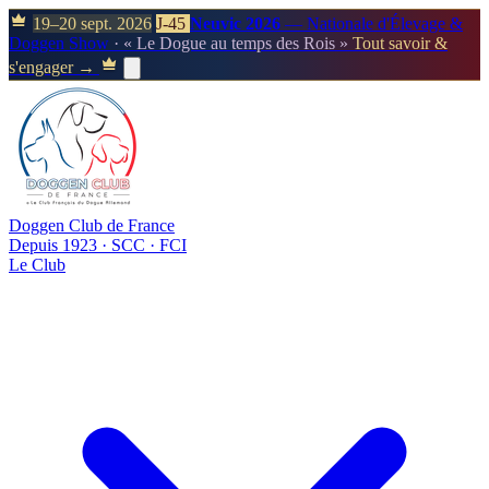
19–20 sept. 2026
J-45
Neuvic 2026
— Nationale d'Élevage &
Doggen Show
· « Le Dogue au temps des Rois »
Tout savoir &
s'engager →
Doggen Club de France
Depuis 1923 · SCC · FCI
Le Club