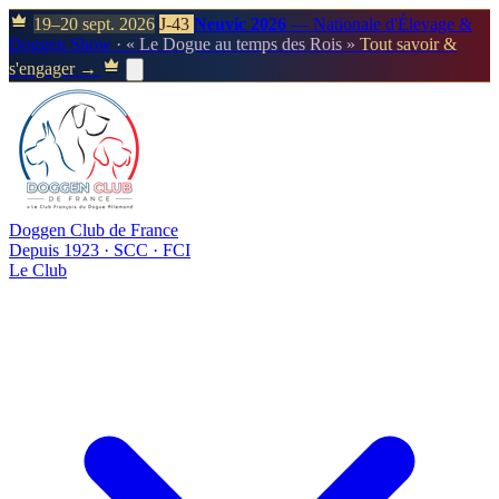
19–20 sept. 2026
J-43
Neuvic 2026
— Nationale d'Élevage &
Doggen Show
· « Le Dogue au temps des Rois »
Tout savoir &
s'engager →
Doggen Club de France
Depuis 1923 · SCC · FCI
Le Club