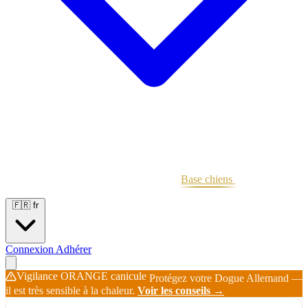
Portées
Étalons
Éleveurs
Base chiens
Boutique
🇫🇷
fr
Connexion
Adhérer
Vigilance ORANGE canicule
Protégez votre Dogue Allemand —
il est très sensible à la chaleur.
Voir les conseils →