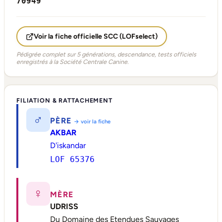
70949
Voir la fiche officielle SCC (LOFselect)
Pédigrée complet sur 5 générations, descendance, tests officiels
enregistrés à la Société Centrale Canine.
FILIATION & RATTACHEMENT
♂
PÈRE
→ voir la fiche
AKBAR
D'iskandar
LOF 65376
♀
MÈRE
UDRISS
Du Domaine des Etendues Sauvages