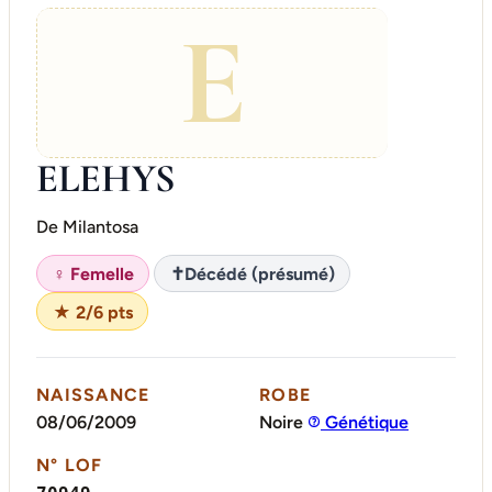
E
ELEHYS
De Milantosa
♀ Femelle
✝
Décédé (présumé)
★ 2/6 pts
NAISSANCE
ROBE
08/06/2009
Noire
Génétique
N° LOF