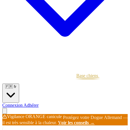
Portées
Étalons
Éleveurs
Base chiens
Boutique
🇫🇷
fr
Connexion
Adhérer
Vigilance ORANGE canicule
Protégez votre Dogue Allemand —
il est très sensible à la chaleur.
Voir les conseils →