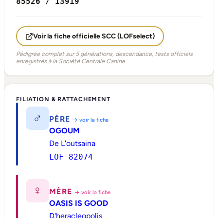
85526 / 13919
Voir la fiche officielle SCC (LOFselect)
Pédigrée complet sur 5 générations, descendance, tests officiels
enregistrés à la Société Centrale Canine.
FILIATION & RATTACHEMENT
♂
PÈRE
→ voir la fiche
OGOUM
De L'outsaina
LOF 82074
♀
MÈRE
→ voir la fiche
OASIS IS GOOD
D'heracleopolis