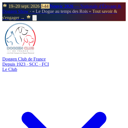
19–20 sept. 2026
J-44
Neuvic 2026
— Nationale d'Élevage &
Doggen Show
· « Le Dogue au temps des Rois »
Tout savoir &
s'engager →
Doggen Club de France
Depuis 1923 · SCC · FCI
Le Club