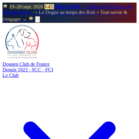
19–20 sept. 2026
J-45
Neuvic 2026
— Nationale d'Élevage &
Doggen Show
· « Le Dogue au temps des Rois »
Tout savoir &
s'engager →
Doggen Club de France
Depuis 1923 · SCC · FCI
Le Club