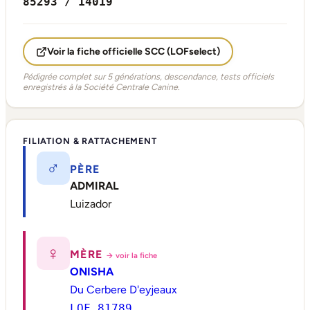
85293 / 14019
Voir la fiche officielle SCC (LOFselect)
Pédigrée complet sur 5 générations, descendance, tests officiels
enregistrés à la Société Centrale Canine.
FILIATION & RATTACHEMENT
♂
PÈRE
ADMIRAL
Luizador
♀
MÈRE
→ voir la fiche
ONISHA
Du Cerbere D'eyjeaux
LOF 81789