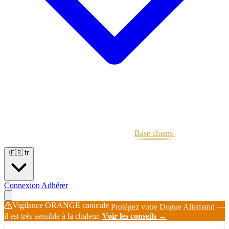
Portées
Étalons
Éleveurs
Base chiens
Boutique
🇫🇷
fr
Connexion
Adhérer
Vigilance ORANGE canicule
Protégez votre Dogue Allemand —
il est très sensible à la chaleur.
Voir les conseils →