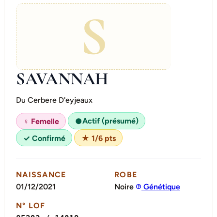
S
SAVANNAH
Du Cerbere D'eyjeaux
Actif (présumé)
♀ Femelle
●
✓ Confirmé
★ 1/6 pts
NAISSANCE
ROBE
01/12/2021
Noire
Génétique
N° LOF