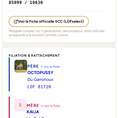
85099 / 10630
Voir la fiche officielle SCC (LOFselect)
Pédigrée complet sur 5 générations, descendance, tests officiels
enregistrés à la Société Centrale Canine.
FILIATION & RATTACHEMENT
PÈRE
→ voir la fiche
OCTOPUSSY
Du Garronoux
LOF 81720
♀
MÈRE
→ voir la fiche
KAIJA