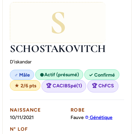
S
SCHOSTAKOVITCH
D'iskandar
Actif (présumé)
♂ Mâle
●
✓ Confirmé
★ 2/6 pts
🏆 CACIBSpé(1)
🏆 ChFCS
NAISSANCE
ROBE
10/11/2021
Fauve
Génétique
N° LOF