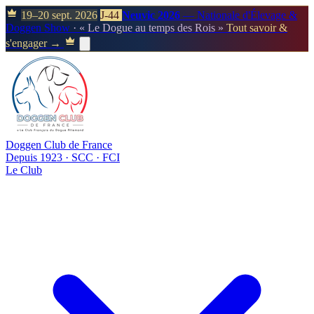
19–20 sept. 2026
J-44
Neuvic 2026
— Nationale d'Élevage &
Doggen Show
· « Le Dogue au temps des Rois »
Tout savoir &
s'engager →
Doggen Club de France
Depuis 1923 · SCC · FCI
Le Club