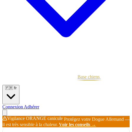
Portées
Étalons
Éleveurs
Base chiens
Boutique
🇫🇷
fr
Connexion
Adhérer
Vigilance ORANGE canicule
Protégez votre Dogue Allemand —
il est très sensible à la chaleur.
Voir les conseils →