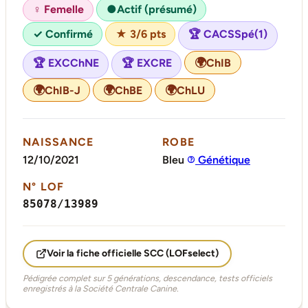
Actif (présumé)
♀ Femelle
●
✓ Confirmé
★ 3/6 pts
🏆 CACSSpé(1)
🌍
ChIB
🏆 EXCChNE
🏆 EXCRE
🌍
🌍
🌍
ChIB-J
ChBE
ChLU
NAISSANCE
ROBE
12/10/2021
Bleu
Génétique
N° LOF
85078/13989
Voir la fiche officielle SCC (LOFselect)
Pédigrée complet sur 5 générations, descendance, tests officiels
enregistrés à la Société Centrale Canine.