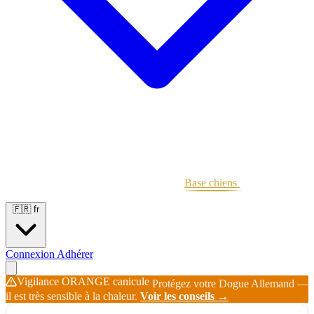
Portées
Étalons
Éleveurs
Base chiens
Boutique
🇫🇷
fr
Connexion
Adhérer
Vigilance ORANGE canicule
Protégez votre Dogue Allemand —
il est très sensible à la chaleur.
Voir les conseils →