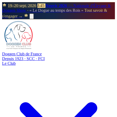
19–20 sept. 2026
J-45
Neuvic 2026
— Nationale d'Élevage &
Doggen Show
· « Le Dogue au temps des Rois »
Tout savoir &
s'engager →
Doggen Club de France
Depuis 1923 · SCC · FCI
Le Club