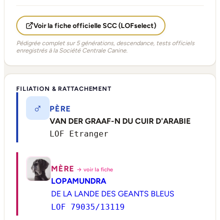
Voir la fiche officielle SCC (LOFselect)
Pédigrée complet sur 5 générations, descendance, tests officiels
enregistrés à la Société Centrale Canine.
FILIATION & RATTACHEMENT
♂
PÈRE
VAN DER GRAAF-N DU CUIR D'ARABIE
LOF Etranger
MÈRE
→ voir la fiche
LOPAMUNDRA
DE LA LANDE DES GEANTS BLEUS
LOF 79035/13119