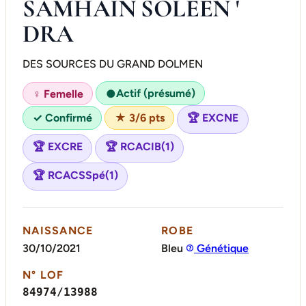
SAMHAIN SOLEEN '
DRA
DES SOURCES DU GRAND DOLMEN
Actif (présumé)
♀ Femelle
●
✓ Confirmé
★ 3/6 pts
🏆 EXCNE
🏆 EXCRE
🏆 RCACIB(1)
🏆 RCACSSpé(1)
NAISSANCE
ROBE
30/10/2021
Bleu
Génétique
N° LOF
84974/13988