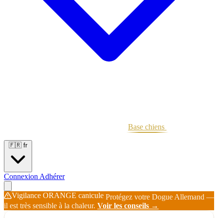
Portées
Étalons
Éleveurs
Base chiens
Boutique
🇫🇷
fr
Connexion
Adhérer
Vigilance ORANGE canicule
Protégez votre Dogue Allemand —
il est très sensible à la chaleur.
Voir les conseils →