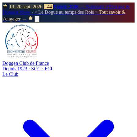
19–20 sept. 2026
J-44
Neuvic 2026
— Nationale d'Élevage &
Doggen Show
· « Le Dogue au temps des Rois »
Tout savoir &
s'engager →
Doggen Club de France
Depuis 1923 · SCC · FCI
Le Club