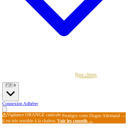
Portées
Étalons
Éleveurs
Base chiens
Boutique
🇫🇷
fr
Connexion
Adhérer
Vigilance ORANGE canicule
Protégez votre Dogue Allemand —
il est très sensible à la chaleur.
Voir les conseils →