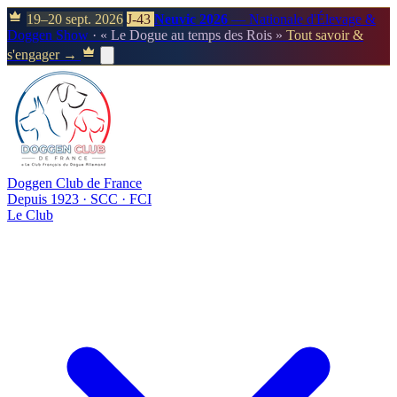
19–20 sept. 2026
J-43
Neuvic 2026
— Nationale d'Élevage &
Doggen Show
· « Le Dogue au temps des Rois »
Tout savoir &
s'engager →
Doggen Club de France
Depuis 1923 · SCC · FCI
Le Club