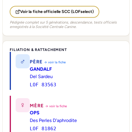
Voir la fiche officielle SCC (LOFselect)
Pédigrée complet sur 5 générations, descendance, tests officiels
enregistrés à la Société Centrale Canine.
FILIATION & RATTACHEMENT
♂
PÈRE
→ voir la fiche
GANDALF
Del Sardeu
LOF 83563
♀
MÈRE
→ voir la fiche
OPS
Des Perles D'aphrodite
LOF 81862