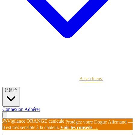
Portées
Étalons
Éleveurs
Base chiens
Boutique
🇫🇷
fr
Connexion
Adhérer
Vigilance ORANGE canicule
Protégez votre Dogue Allemand —
il est très sensible à la chaleur.
Voir les conseils →