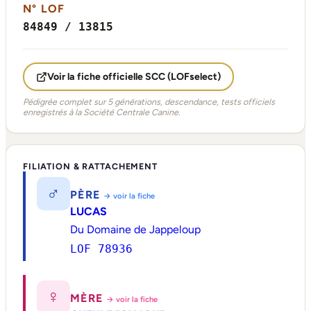
N° LOF
84849 / 13815
Voir la fiche officielle SCC (LOFselect)
Pédigrée complet sur 5 générations, descendance, tests officiels
enregistrés à la Société Centrale Canine.
FILIATION & RATTACHEMENT
♂
PÈRE
→ voir la fiche
LUCAS
Du Domaine de Jappeloup
LOF 78936
♀
MÈRE
→ voir la fiche