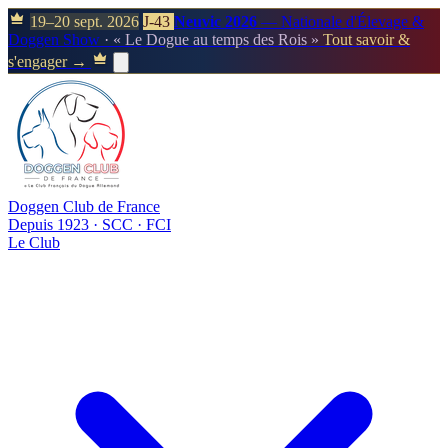
19–20 sept. 2026
J-43
Neuvic 2026
— Nationale d'Élevage &
Doggen Show
· « Le Dogue au temps des Rois »
Tout savoir &
s'engager →
Doggen Club de France
Depuis 1923 · SCC · FCI
Le Club