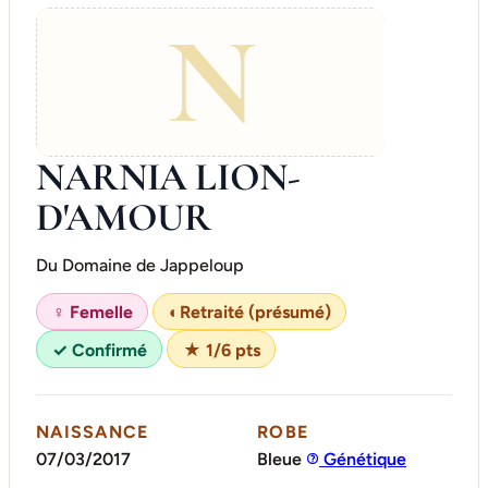
N
NARNIA LION-
D'AMOUR
Du Domaine de Jappeloup
♀ Femelle
◐
Retraité (présumé)
✓ Confirmé
★ 1/6 pts
NAISSANCE
ROBE
07/03/2017
Bleue
Génétique