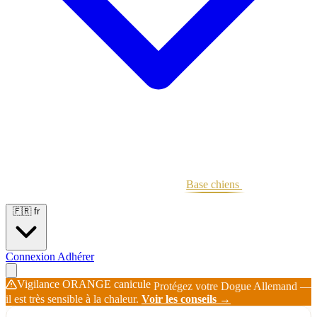
Portées
Étalons
Éleveurs
Base chiens
Boutique
🇫🇷
fr
Connexion
Adhérer
Vigilance ORANGE canicule
Protégez votre Dogue Allemand —
il est très sensible à la chaleur.
Voir les conseils →