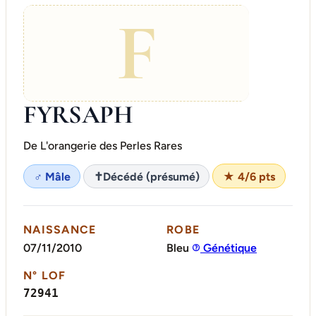
F
FYRSAPH
De L'orangerie des Perles Rares
♂ Mâle
✝
Décédé (présumé)
★ 4/6 pts
NAISSANCE
ROBE
07/11/2010
Bleu
Génétique
N° LOF
72941