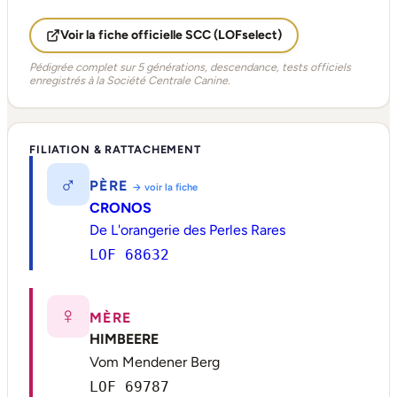
Voir la fiche officielle SCC (LOFselect)
Pédigrée complet sur 5 générations, descendance, tests officiels
enregistrés à la Société Centrale Canine.
FILIATION & RATTACHEMENT
♂
PÈRE
→ voir la fiche
CRONOS
De L'orangerie des Perles Rares
LOF 68632
♀
MÈRE
HIMBEERE
Vom Mendener Berg
LOF 69787