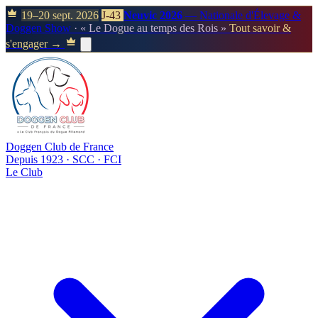
19–20 sept. 2026
J-43
Neuvic 2026
— Nationale d'Élevage &
Doggen Show
· « Le Dogue au temps des Rois »
Tout savoir &
s'engager →
Doggen Club de France
Depuis 1923 · SCC · FCI
Le Club