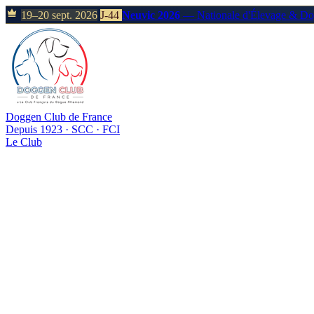
19–20 sept. 2026
J-44
Neuvic 2026
— Nationale d'Élevage & D
Doggen Club de France
Depuis 1923 · SCC · FCI
Le Club