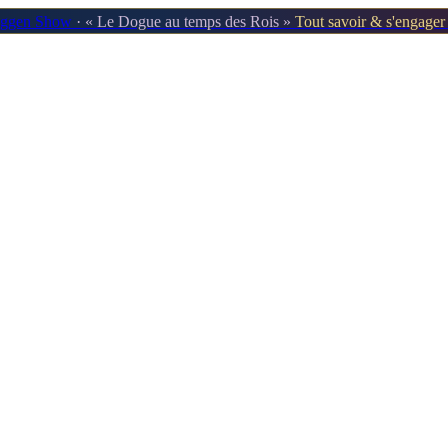
oggen Show
· « Le Dogue au temps des Rois »
Tout savoir & s'engage