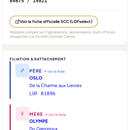
84675 / 14021
Voir la fiche officielle SCC (LOFselect)
Pédigrée complet sur 5 générations, descendance, tests officiels
enregistrés à la Société Centrale Canine.
FILIATION & RATTACHEMENT
♂
PÈRE
→ voir la fiche
OSLO
De la Charme aux Lievres
LOF 81896
♀
MÈRE
→ voir la fiche
OLYMPE
Du Garronoux