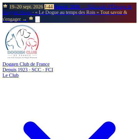
19–20 sept. 2026
J-44
Neuvic 2026
— Nationale d'Élevage &
Doggen Show
· « Le Dogue au temps des Rois »
Tout savoir &
s'engager →
Doggen Club de France
Depuis 1923 · SCC · FCI
Le Club