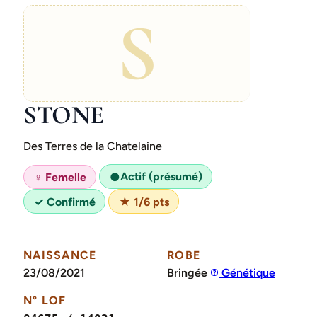
S
STONE
Des Terres de la Chatelaine
Actif (présumé)
♀ Femelle
●
✓ Confirmé
★ 1/6 pts
NAISSANCE
ROBE
23/08/2021
Bringée
Génétique
N° LOF