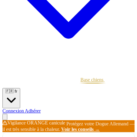
Portées
Étalons
Éleveurs
Base chiens
Boutique
🇫🇷
fr
Connexion
Adhérer
Vigilance ORANGE canicule
Protégez votre Dogue Allemand —
il est très sensible à la chaleur.
Voir les conseils →