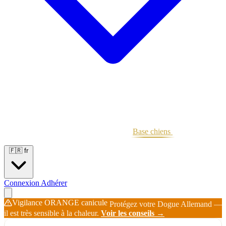
Portées
Étalons
Éleveurs
Base chiens
Boutique
🇫🇷
fr
Connexion
Adhérer
Vigilance ORANGE canicule
Protégez votre Dogue Allemand —
il est très sensible à la chaleur.
Voir les conseils →