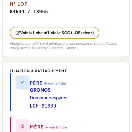
N° LOF
84634 / 13955
Voir la fiche officielle SCC (LOFselect)
Pédigrée complet sur 5 générations, descendance, tests officiels
enregistrés à la Société Centrale Canine.
FILIATION & RATTACHEMENT
♂
PÈRE
→ voir la fiche
QRONOS
Domainedespyros
LOF 81839
♀
MÈRE
→ voir la fiche