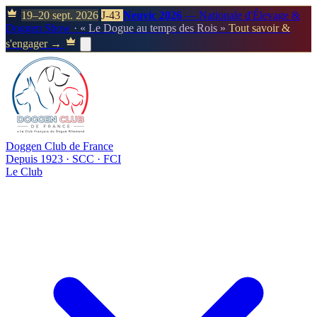
19–20 sept. 2026
J-43
Neuvic 2026
— Nationale d'Élevage &
Doggen Show
· « Le Dogue au temps des Rois »
Tout savoir &
s'engager →
Doggen Club de France
Depuis 1923 · SCC · FCI
Le Club