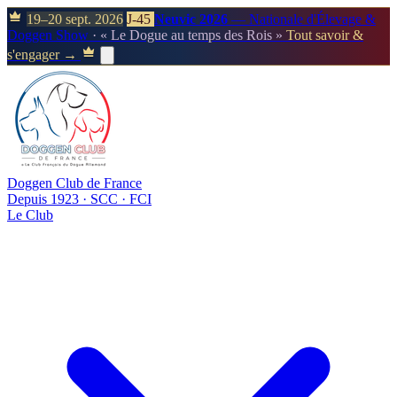
19–20 sept. 2026
J-45
Neuvic 2026
— Nationale d'Élevage &
Doggen Show
· « Le Dogue au temps des Rois »
Tout savoir &
s'engager →
Doggen Club de France
Depuis 1923 · SCC · FCI
Le Club