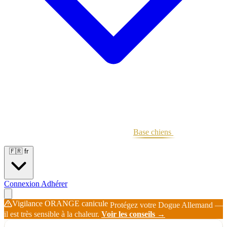
Portées
Étalons
Éleveurs
Base chiens
Boutique
🇫🇷
fr
Connexion
Adhérer
Vigilance ORANGE canicule
Protégez votre Dogue Allemand —
il est très sensible à la chaleur.
Voir les conseils →