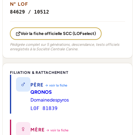
N° LOF
84629 / 10512
Voir la fiche officielle SCC (LOFselect)
Pédigrée complet sur 5 générations, descendance, tests officiels
enregistrés à la Société Centrale Canine.
FILIATION & RATTACHEMENT
♂
PÈRE
→ voir la fiche
QRONOS
Domainedespyros
LOF 81839
♀
MÈRE
→ voir la fiche