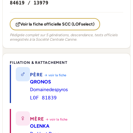
84619 / 13979
Voir la fiche officielle SCC (LOFselect)
Pédigrée complet sur 5 générations, descendance, tests officiels
enregistrés à la Société Centrale Canine.
FILIATION & RATTACHEMENT
♂
PÈRE
→ voir la fiche
QRONOS
Domainedespyros
LOF 81839
♀
MÈRE
→ voir la fiche
OLENKA