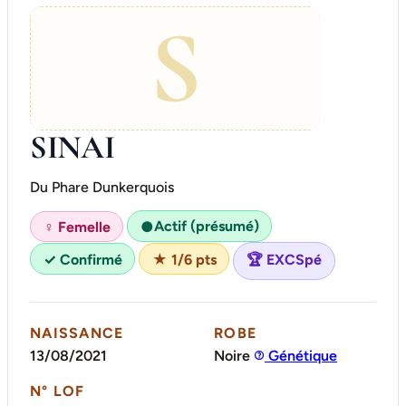
S
SINAI
Du Phare Dunkerquois
Actif (présumé)
♀ Femelle
●
✓ Confirmé
★ 1/6 pts
🏆 EXCSpé
NAISSANCE
ROBE
13/08/2021
Noire
Génétique
N° LOF