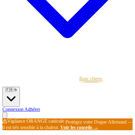
Portées
Étalons
Éleveurs
Base chiens
Boutique
🇫🇷
fr
Connexion
Adhérer
Vigilance ORANGE canicule
Protégez votre Dogue Allemand —
il est très sensible à la chaleur.
Voir les conseils →