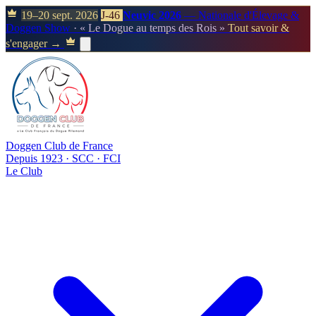
19–20 sept. 2026
J-46
Neuvic 2026
— Nationale d'Élevage &
Doggen Show
· « Le Dogue au temps des Rois »
Tout savoir &
s'engager →
Doggen Club de France
Depuis 1923 · SCC · FCI
Le Club