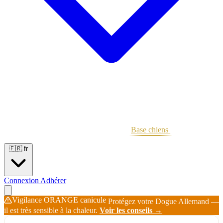
Portées
Étalons
Éleveurs
Base chiens
Boutique
🇫🇷
fr
Connexion
Adhérer
Vigilance ORANGE canicule
Protégez votre Dogue Allemand —
il est très sensible à la chaleur.
Voir les conseils →