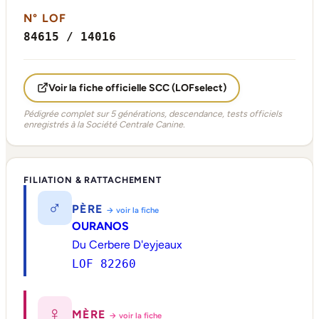
N° LOF
84615 / 14016
Voir la fiche officielle SCC (LOFselect)
Pédigrée complet sur 5 générations, descendance, tests officiels
enregistrés à la Société Centrale Canine.
FILIATION & RATTACHEMENT
♂
PÈRE
→ voir la fiche
OURANOS
Du Cerbere D'eyjeaux
LOF 82260
♀
MÈRE
→ voir la fiche