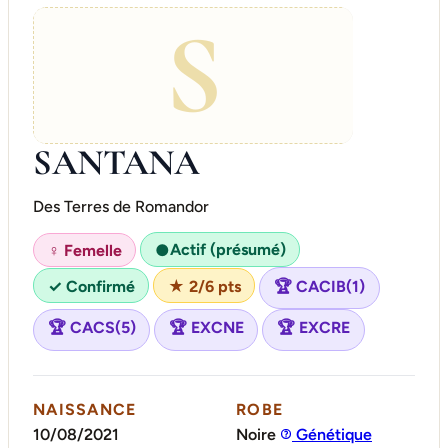
S
SANTANA
Des Terres de Romandor
Actif (présumé)
♀ Femelle
●
✓ Confirmé
★ 2/6 pts
🏆 CACIB(1)
🏆 CACS(5)
🏆 EXCNE
🏆 EXCRE
NAISSANCE
ROBE
10/08/2021
Noire
Génétique