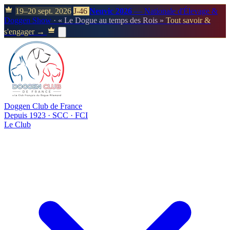
19–20 sept. 2026
J-46
Neuvic 2026
— Nationale d'Élevage &
Doggen Show
· « Le Dogue au temps des Rois »
Tout savoir &
s'engager →
Doggen Club de France
Depuis 1923 · SCC · FCI
Le Club