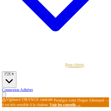
Portées
Étalons
Éleveurs
Base chiens
Boutique
🇫🇷
fr
Connexion
Adhérer
Vigilance ORANGE canicule
Protégez votre Dogue Allemand —
il est très sensible à la chaleur.
Voir les conseils →