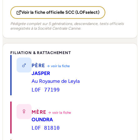
Voir la fiche officielle SCC (LOFselect)
Pédigrée complet sur 5 générations, descendance, tests officiels
enregistrés à la Société Centrale Canine.
FILIATION & RATTACHEMENT
♂
PÈRE
→ voir la fiche
JASPER
Au Royaume de Leyla
LOF 77199
♀
MÈRE
→ voir la fiche
OUNDRA
LOF 81810