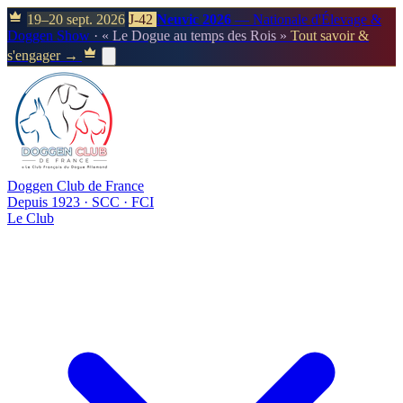
19–20 sept. 2026
J-42
Neuvic 2026
— Nationale d'Élevage &
Doggen Show
· « Le Dogue au temps des Rois »
Tout savoir &
s'engager →
Doggen Club de France
Depuis 1923 · SCC · FCI
Le Club