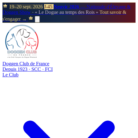
19–20 sept. 2026
J-45
Neuvic 2026
— Nationale d'Élevage &
Doggen Show
· « Le Dogue au temps des Rois »
Tout savoir &
s'engager →
Doggen Club de France
Depuis 1923 · SCC · FCI
Le Club