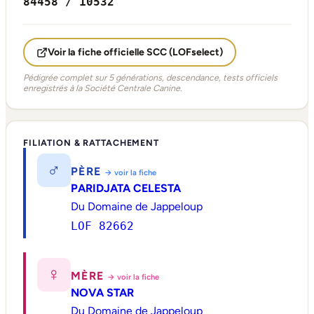
84458 / 10532
Voir la fiche officielle SCC (LOFselect)
Pédigrée complet sur 5 générations, descendance, tests officiels
enregistrés à la Société Centrale Canine.
FILIATION & RATTACHEMENT
♂
PÈRE
→ voir la fiche
PARIDJATA CELESTA
Du Domaine de Jappeloup
LOF 82662
♀
MÈRE
→ voir la fiche
NOVA STAR
Du Domaine de Jappeloup