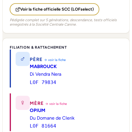
Voir la fiche officielle SCC (LOFselect)
Pédigrée complet sur 5 générations, descendance, tests officiels
enregistrés à la Société Centrale Canine.
FILIATION & RATTACHEMENT
♂
PÈRE
→ voir la fiche
MABROUCK
Di Vendra Nera
LOF 79834
♀
MÈRE
→ voir la fiche
OPIUM
Du Domane de Clerik
LOF 81664