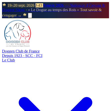
19–20 sept. 2026
J-43
Neuvic 2026
— Nationale d'Élevage &
Doggen Show
· « Le Dogue au temps des Rois »
Tout savoir &
s'engager →
Doggen Club de France
Depuis 1923 · SCC · FCI
Le Club