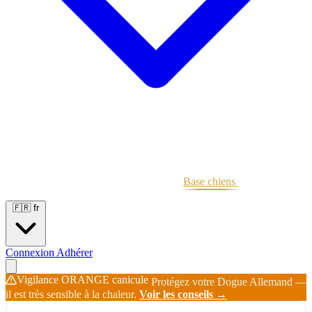
Portées
Étalons
Éleveurs
Base chiens
Boutique
🇫🇷
fr
Connexion
Adhérer
Vigilance ORANGE canicule
Protégez votre Dogue Allemand —
il est très sensible à la chaleur.
Voir les conseils →