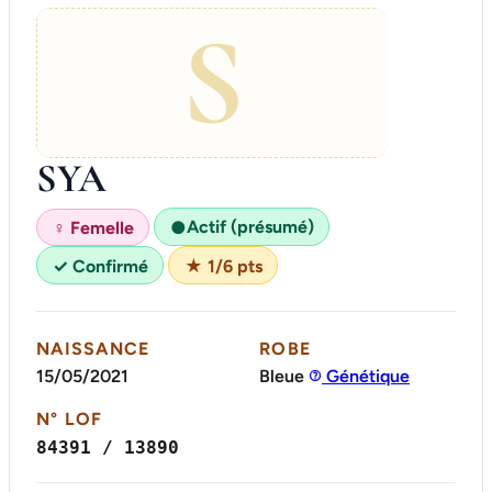
S
SYA
Actif (présumé)
♀ Femelle
●
✓ Confirmé
★ 1/6 pts
NAISSANCE
ROBE
15/05/2021
Bleue
Génétique
N° LOF
84391 / 13890