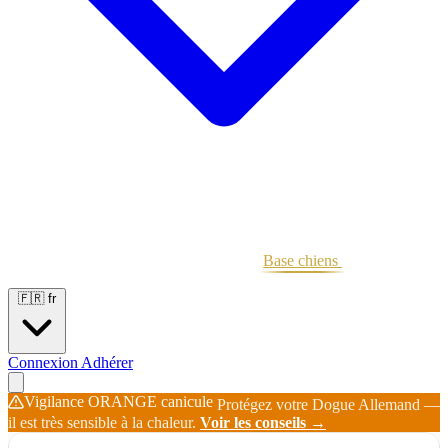
Portées
Étalons
Éleveurs
Base chiens
Boutique
🇫🇷
fr
Connexion
Adhérer
Vigilance ORANGE canicule
Protégez votre Dogue Allemand —
il est très sensible à la chaleur.
Voir les conseils →