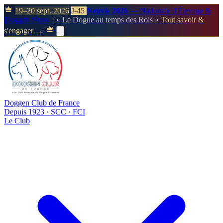
19–20 sept. 2026
J-45
Neuvic 2026
— Nationale d'Élevage &
Doggen Show
· « Le Dogue au temps des Rois »
Tout savoir &
s'engager →
Doggen Club de France
Depuis 1923 · SCC · FCI
Le Club