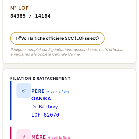
N° LOF
84385 / 14164
Voir la fiche officielle SCC (LOFselect)
Pédigrée complet sur 5 générations, descendance, tests officiels
enregistrés à la Société Centrale Canine.
FILIATION & RATTACHEMENT
♂
PÈRE
→ voir la fiche
OANIKA
De Batthory
LOF 82070
♀
MÈRE
→ voir la fiche