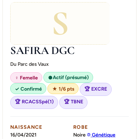
S
SAFIRA DGC
Du Parc des Vaux
Actif (présumé)
♀ Femelle
●
✓ Confirmé
★ 1/6 pts
🏆 EXCRE
🏆 RCACSSpé(1)
🏆 TBNE
NAISSANCE
ROBE
16/04/2021
Noire
Génétique