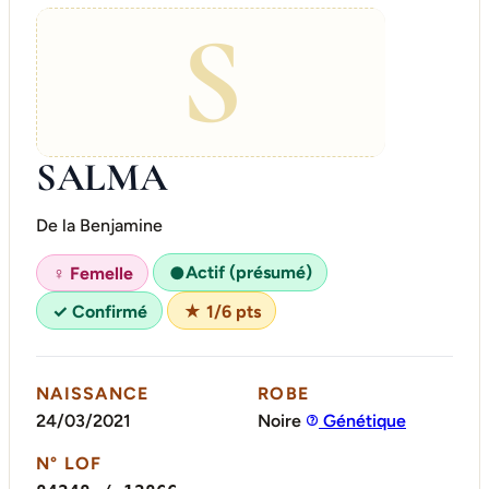
S
SALMA
De la Benjamine
Actif (présumé)
♀ Femelle
●
✓ Confirmé
★ 1/6 pts
NAISSANCE
ROBE
24/03/2021
Noire
Génétique
N° LOF