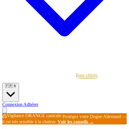
Portées
Étalons
Éleveurs
Base chiens
Boutique
🇫🇷
fr
Connexion
Adhérer
Vigilance ORANGE canicule
Protégez votre Dogue Allemand —
il est très sensible à la chaleur.
Voir les conseils →