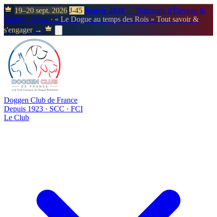
19–20 sept. 2026
J-45
Neuvic 2026
— Nationale d'Élevage &
Doggen Show
· « Le Dogue au temps des Rois »
Tout savoir &
s'engager →
Doggen Club de France
Depuis 1923 · SCC · FCI
Le Club