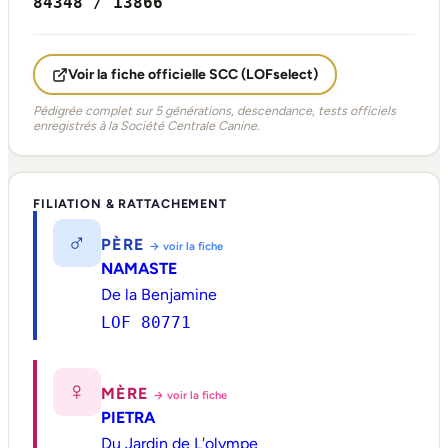
84348 / 13866
Voir la fiche officielle SCC (LOFselect)
Pédigrée complet sur 5 générations, descendance, tests officiels
enregistrés à la Société Centrale Canine.
FILIATION & RATTACHEMENT
♂
PÈRE
→ voir la fiche
NAMASTE
De la Benjamine
LOF 80771
♀
MÈRE
→ voir la fiche
PIETRA
Du Jardin de L'olympe