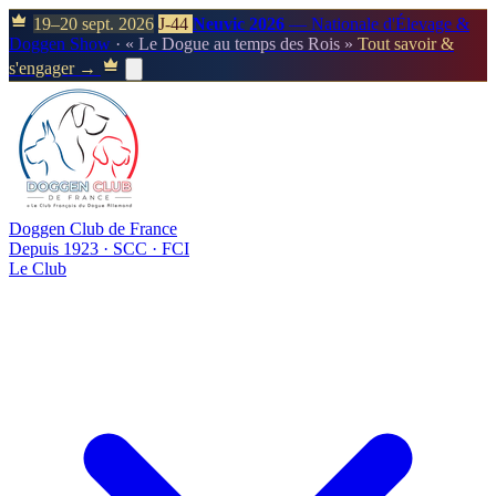
19–20 sept. 2026
J-44
Neuvic 2026
— Nationale d'Élevage &
Doggen Show
· « Le Dogue au temps des Rois »
Tout savoir &
s'engager →
Doggen Club de France
Depuis 1923 · SCC · FCI
Le Club