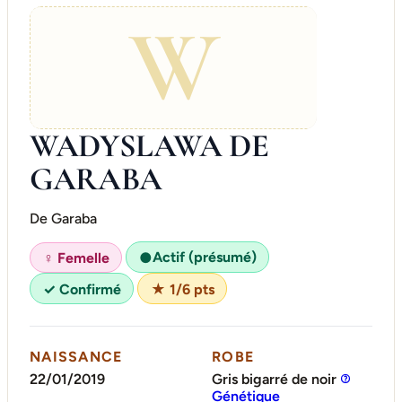
W
WADYSLAWA DE
GARABA
De Garaba
Actif (présumé)
♀ Femelle
●
✓ Confirmé
★ 1/6 pts
NAISSANCE
ROBE
22/01/2019
Gris bigarré de noir
Génétique