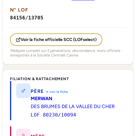
N° LOF
84156/13705
Voir la fiche officielle SCC (LOFselect)
Pédigrée complet sur 5 générations, descendance, tests officiels
enregistrés à la Société Centrale Canine.
FILIATION & RATTACHEMENT
♂
PÈRE
→ voir la fiche
MERWAN
DES BRUMES DE LA VALLEE DU CHER
LOF 80230/10094
♀