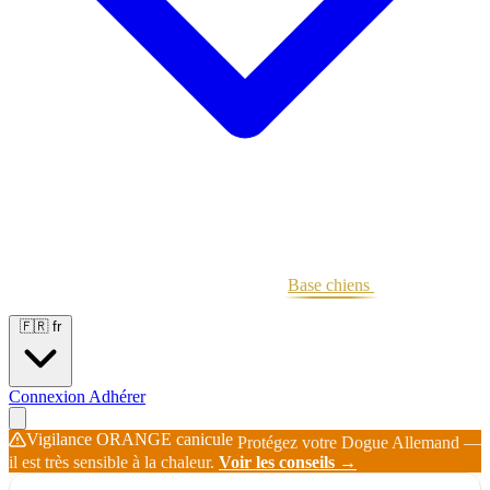
Portées
Étalons
Éleveurs
Base chiens
Boutique
🇫🇷
fr
Connexion
Adhérer
Vigilance ORANGE canicule
Protégez votre Dogue Allemand —
il est très sensible à la chaleur.
Voir les conseils →