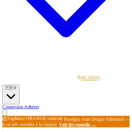
Portées
Étalons
Éleveurs
Base chiens
Boutique
🇫🇷
fr
Connexion
Adhérer
Vigilance ORANGE canicule
Protégez votre Dogue Allemand —
il est très sensible à la chaleur.
Voir les conseils →