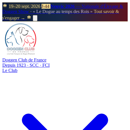
19–20 sept. 2026
J-44
Neuvic 2026
— Nationale d'Élevage &
Doggen Show
· « Le Dogue au temps des Rois »
Tout savoir &
s'engager →
Doggen Club de France
Depuis 1923 · SCC · FCI
Le Club