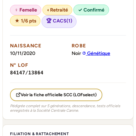
♀ Femelle
◐
Retraité
✓ Confirmé
★ 1/6 pts
🏆 CACS(1)
NAISSANCE
ROBE
10/11/2020
Noir
Génétique
N° LOF
84147/13864
Voir la fiche officielle SCC (LOFselect)
Pédigrée complet sur 5 générations, descendance, tests officiels
enregistrés à la Société Centrale Canine.
FILIATION & RATTACHEMENT