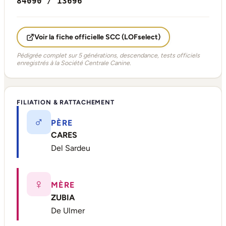
84090 / 13696
Voir la fiche officielle SCC (LOFselect)
Pédigrée complet sur 5 générations, descendance, tests officiels
enregistrés à la Société Centrale Canine.
FILIATION & RATTACHEMENT
♂
PÈRE
CARES
Del Sardeu
♀
MÈRE
ZUBIA
De Ulmer