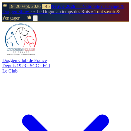
19–20 sept. 2026
J-45
Neuvic 2026
— Nationale d'Élevage &
Doggen Show
· « Le Dogue au temps des Rois »
Tout savoir &
s'engager →
Doggen Club de France
Depuis 1923 · SCC · FCI
Le Club