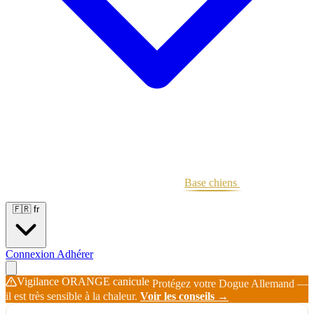
Portées
Étalons
Éleveurs
Base chiens
Boutique
🇫🇷
fr
Connexion
Adhérer
Vigilance ORANGE canicule
Protégez votre Dogue Allemand —
il est très sensible à la chaleur.
Voir les conseils →