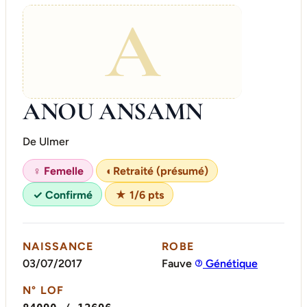
A
ANOU ANSAMN
De Ulmer
♀ Femelle
◐
Retraité (présumé)
✓ Confirmé
★ 1/6 pts
NAISSANCE
ROBE
03/07/2017
Fauve
Génétique
N° LOF