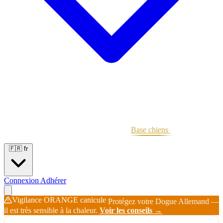
Portées
Étalons
Éleveurs
Base chiens
Boutique
🇫🇷
fr
Connexion
Adhérer
Vigilance ORANGE canicule
Protégez votre Dogue Allemand —
il est très sensible à la chaleur.
Voir les conseils →