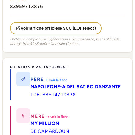
83959/13876
Voir la fiche officielle SCC (LOFselect)
Pédigrée complet sur 5 générations, descendance, tests officiels
enregistrés à la Société Centrale Canine.
FILIATION & RATTACHEMENT
♂
PÈRE
→ voir la fiche
NAPOLEONE-A DEL SATIRO DANZANTE
LOF 83614/10328
♀
MÈRE
→ voir la fiche
MY MILLION
DE CAMARDOUN