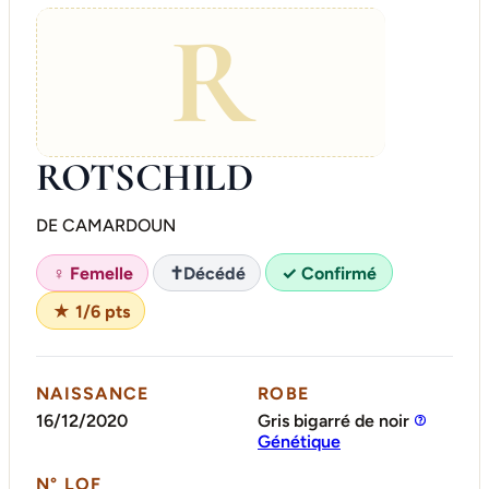
R
ROTSCHILD
DE CAMARDOUN
♀ Femelle
✝
Décédé
✓ Confirmé
★ 1/6 pts
NAISSANCE
ROBE
16/12/2020
Gris bigarré de noir
Génétique
N° LOF