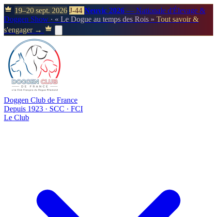
19–20 sept. 2026
J-44
Neuvic 2026
— Nationale d'Élevage &
Doggen Show
· « Le Dogue au temps des Rois »
Tout savoir &
s'engager →
Doggen Club de France
Depuis 1923 · SCC · FCI
Le Club