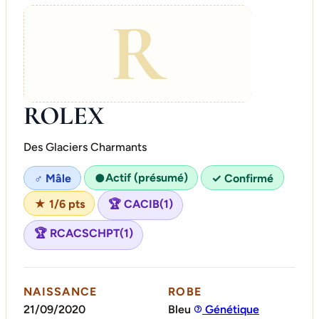
R
ROLEX
Des Glaciers Charmants
Actif (présumé)
♂ Mâle
●
✓ Confirmé
★ 1/6 pts
🏆 CACIB(1)
🏆 RCACSCHPT(1)
NAISSANCE
ROBE
21/09/2020
Bleu
Génétique