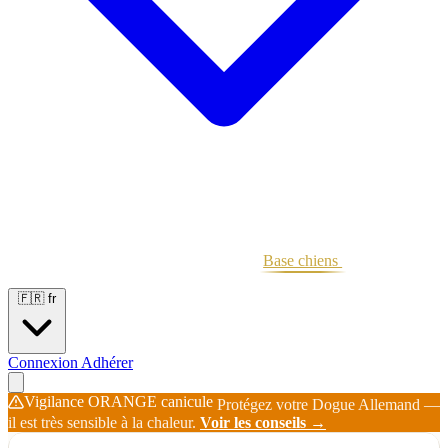
Portées
Étalons
Éleveurs
Base chiens
Boutique
🇫🇷
fr
Connexion
Adhérer
Vigilance ORANGE canicule
Protégez votre Dogue Allemand —
il est très sensible à la chaleur.
Voir les conseils →