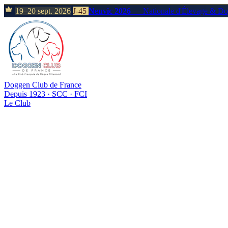
19–20 sept. 2026
J-45
Neuvic 2026
— Nationale d'Élevage & D
Doggen Club de France
Depuis 1923 · SCC · FCI
Le Club