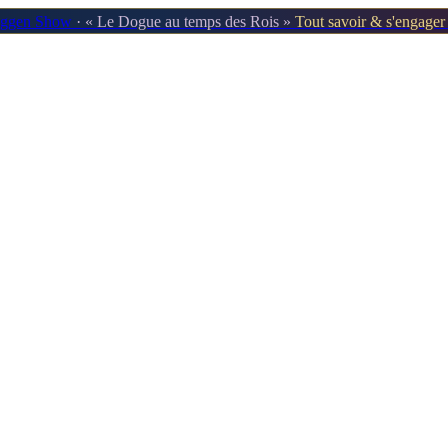
oggen Show
· « Le Dogue au temps des Rois »
Tout savoir & s'engage